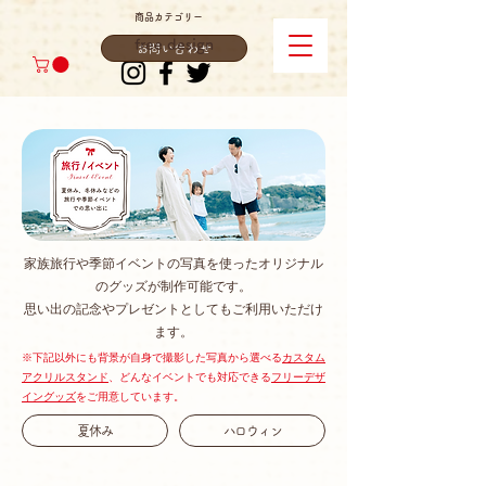
商品カテゴリー
free design
お問い合わせ
家族旅行や季節イベントの写真を使ったオリジナル
のグッズが制作可能です。
思い出の記念やプレゼントとしてもご利用いただけ
ます。
※下記以外にも背景が自身で撮影した写真から選べる
カスタム
アクリルスタンド
、​
どんなイベントでも対応できる
フリーデザ
イングッズ
をご用意しています。​
夏休み
ハロウィン