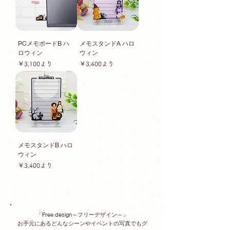
PCメモボードB ハ
メモスタンドA ハロ
ロウィン
ウィン
セール価格
セール価格
￥3,100
より
￥3,400
より
メモスタンドB ハロ
ウィン
セール価格
￥3,400
より
「Free design～フリーデザイン～」
お手元にあるどんなシーンやイベントの写真でもグ