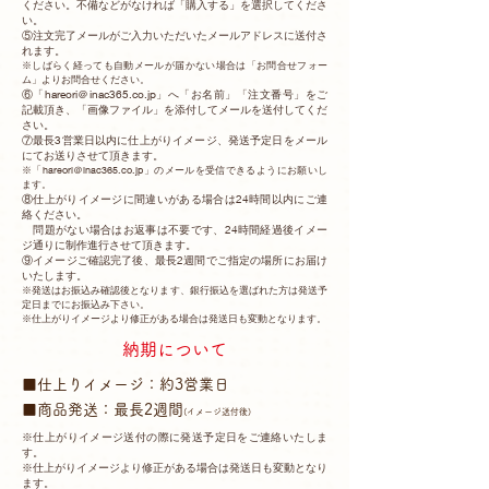
ください。不備などがなければ「購入する」を選択してくださ
い。
⑤注文完了メールがご入力いただいたメールアドレスに送付さ
れます。
※しばらく経っても自動メールが届かない場合は「お問合せフォー
ム」よりお問合せください。
⑥「hareori＠inac365.co.jp」へ「お名前」「注文番号」をご
記載頂き、「画像ファイル」を添付してメールを送付してくだ
さい。
⑦最長3営業日以内に仕上がりイメージ、発送予定日をメール
にてお送りさせて頂きます。
※「hareori＠
inac365.co.jp」のメールを受信できるようにお願いし
ます。
⑧仕上がりイメージに間違いがある場合は24時間以内にご連
絡ください。
問題がない場合はお返事は不要です、24時間経過後イメー
ジ通りに制作進行させて頂きます。
⑨イメージご確認完了後、最長2週間でご指定の場所にお届け
いたします。
※発送はお振込み確認後となります、銀行振込を選ばれた方は発送予
定日までにお振込み下さい。
※仕上がりイメージより修正がある場合は発送日も変動となります。
納期について
■仕上りイメージ：約3営業日
■商品発送：最長2週間
(イメージ送付後)
※仕上がりイメージ送付の際に発送予定日をご連絡いたしま
す。
※仕上がりイメージより修正がある場合は発送日も変動となり
ます。