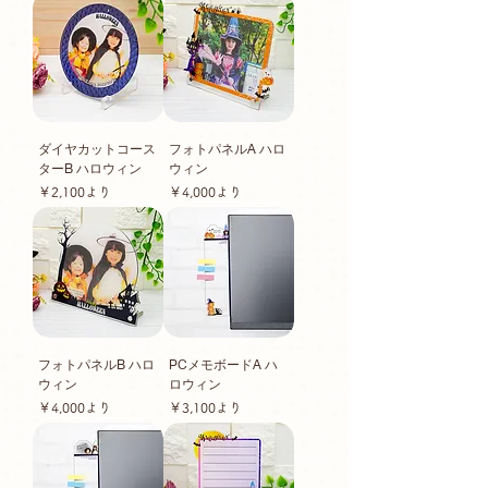
ダイヤカットコース
フォトパネルA ハロ
ターB ハロウィン
ウィン
セール価格
セール価格
￥2,100
より
￥4,000
より
フォトパネルB ハロ
PCメモボードA ハ
ウィン
ロウィン
セール価格
セール価格
￥4,000
より
￥3,100
より