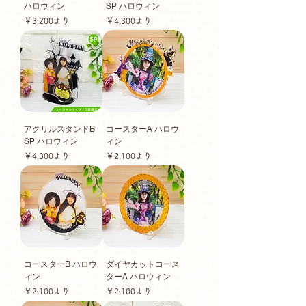
ハロウィン
SP ハロウィン
セール価格
セール価格
￥3,200
より
￥4,300
より
アクリルスタンドB
コースターA ハロウ
SP ハロウィン
ィン
セール価格
セール価格
￥4,300
より
￥2,100
より
コースターB ハロウ
ダイヤカットコース
ィン
ターA ハロウィン
セール価格
セール価格
￥2,100
より
￥2,100
より