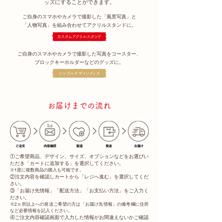
ッズにすることができます。
ご自身のスマホやカメラで撮影した「風景写真」と
「人物写真」を組み合わせてアクリルスタンドに。
ご自身のスマホやカメラで撮影した写真をコースター、
ブロックキーホルダーなどのグッズに。
お届けまでの流れ
①ご希望商品、デザイン、サイズ、オプションなどをお選びい
ただき「カートに追加する」を選択してください。
※1度に複数商品の購入も可能です。
②注文内容を確認しカートから「レジへ進む」を選択してくだ
さい。
③「お届け先情報」「配送方法」「お支払い方法」をご入力く
ださい。
※2ヵ所以上への発送ご希望の方は「お届け先情報」の備考欄に住所
など必要情報を記入ください。
④ご注文内容確認画面で入力した情報がお間違えないかご確認