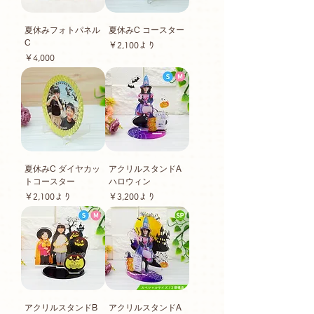
夏休みフォトパネル
夏休みC コースター
C
セール価格
￥2,100
より
価格
￥4,000
夏休みC ダイヤカッ
アクリルスタンドA
トコースター
ハロウィン
セール価格
セール価格
￥2,100
より
￥3,200
より
アクリルスタンドB
アクリルスタンドA