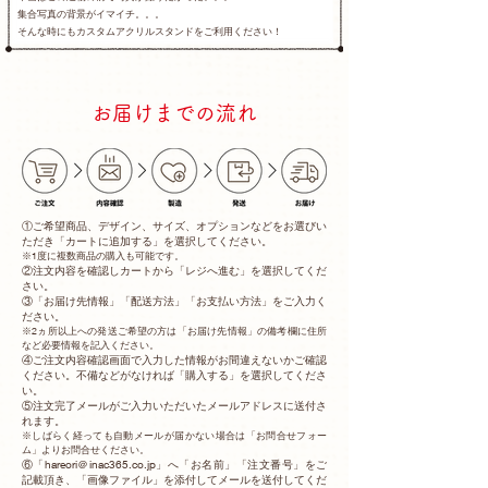
集合写真の背景がイマイチ。。。
そんな時にもカスタムアクリルスタンドをご利用ください！
お届けまでの流れ
①ご希望商品、デザイン、サイズ、オプションなどをお選びい
ただき「カートに追加する」を選択してください。
※1度に複数商品の購入も可能です。
②注文内容を確認しカートから「レジへ進む」を選択してくだ
さい。
③「お届け先情報」「配送方法」「お支払い方法」をご入力く
ださい。
※2ヵ所以上への発送ご希望の方は「お届け先情報」の備考欄に住所
など必要情報を記入ください。
④ご注文内容確認画面で入力した情報がお間違えないかご確認
ください。不備などがなければ「購入する」を選択してくださ
い。
⑤注文完了メールがご入力いただいたメールアドレスに送付さ
れます。
※しばらく経っても自動メールが届かない場合は「お問合せフォー
ム」よりお問合せください。
⑥「hareori＠inac365.co.jp」へ「お名前」「注文番号」をご
記載頂き、「画像ファイル」を添付してメールを送付してくだ