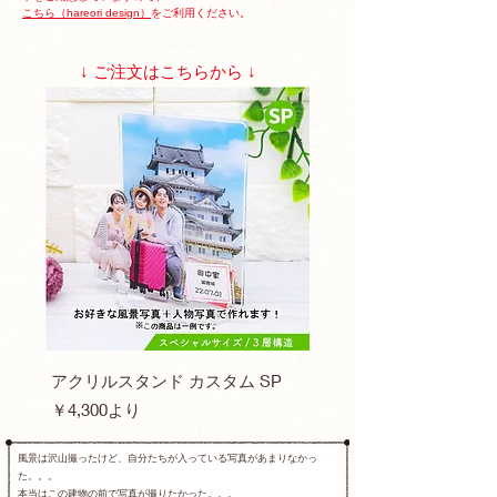
こちら（hareori design）
をご利用ください。
↓ ご注文はこちらから ↓
アクリルスタンド カスタム SP
セール価格
￥4,300
より
風景は沢山撮ったけど、自分たちが入っている写真があまりなかっ
た。。。
本当はこの建物の前で写真が撮りたかった。。。