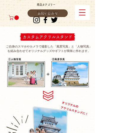
商品カテゴリー
free design
お問い合わせ
カスタムアクリルスタンド
ご自身のスマホやカメラで撮影した「風景写真」と「人物写真」
​を組み合わせてオリジナルグッズやギフトが簡単に作れます。