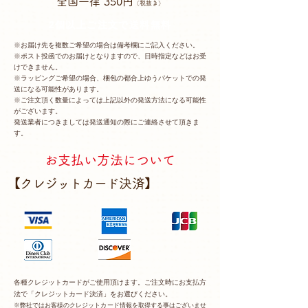
全国一律 350円
（税抜き）
2個以上ご注文で送料無料
※お届け先を複数ご希望の場合は備考欄にご記入ください。
※ポスト投函でのお届けとなりますので、日時指定などはお受
けできません。
※ラッピングご希望の場合、梱包の都合上ゆうパケットでの発
送になる可能性があります。
※ご注文頂く数量によっては上記以外の発送方法になる可能性
がございます。
発送業者につきましては発送通知の際にご連絡させて頂きま
す。
お支払い方法について
【クレジットカード決済】
各種クレジットカードがご使用頂けます。ご注文時にお支払方
法で「クレジットカード決済」をお選びください。
​※弊社ではお客様のクレジットカード情報を取得する事はございませ