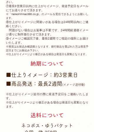
さい。
⑦最長3営業日以内に仕上がりイメージ、発送予定日をメール
にてお送りさせて頂きます。
※「hareori
＠inac365.co.jp」のメールを受信できるようにお願いし
ます。
⑧仕上がりイメージに間違いがある場合は24時間以内にご連
絡ください。
問題がない場合はお返事は不要です、24時間経過後イメー
ジ通りに制作進行させて頂きます。
⑨イメージご確認完了後、最長2週間でご指定の場所にお届け
いたします。
※発送はお振込み確認後となります、銀行振込を選ばれた方は発送予
定日までにお振込み下さい。
※仕上がりイメージより修正がある場合は発送日も変動となります。
納期について
■仕上りイメージ：約3営業日
■商品発送：最長2週間
(イメージ送付後)
※仕上がりイメージ送付の際に発送予定日をご連絡いたしま
す。
※仕上がりイメージより修正がある場合は発送日も変動となり
ます。
送料について
​ネコポス・ゆうパケット