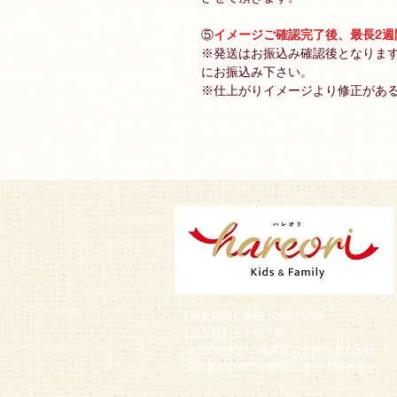
⑤
イメージご確認完了後、最長2
※発送はお振込み確認後となりま
にお振込み下さい。
※仕上がりイメージより修正があ
【営業時間】平日 10時～17時
【定休日】土・日・祝
※上記時間外、休業日のお問い合わせは、
翌営業日以降での対応とさせて頂きます。