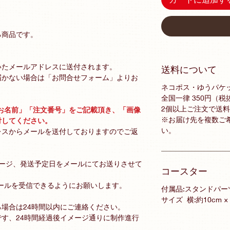
る商品です。
いたメールアドレスに送付されます。
送料について
届かない場合は「お問合せフォーム」よりお
ネコポス・ゆうパケ
全国一律 350円（税
2個以上ご注文で送
お名前」「注文番号」をご記載頂き、「画像
※お届け先を複数ご
付してください。
い。
レスからメールを送付しておりますのでご返
メージ、発送予定日をメールにてお送りさせて
コースター
ールを受信できるようにお願いします。
付属品:スタンドパー
サイズ 横:約10cm ×
場合は24時間以内にご連絡ください。
す、24時間経過後イメージ通りに制作進行