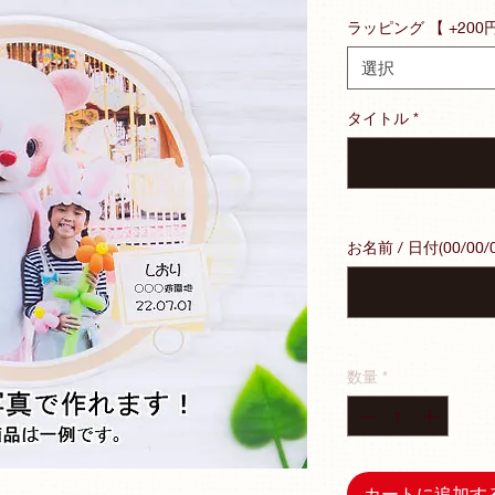
ー
ラッピング 【 +200
ル
価
選択
格
タイトル
*
お名前 / 日付(00/00/0
数量
*
カートに追加す