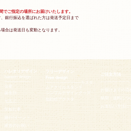
週間でご指定の場所にお届けいたします。
す、銀行振込を選ばれた方は発送予定日まで
る場合は発送日も変動となります。
ハレオリデザイン
フリーデザイン
ご注文方法
hareori design
Free design
─
─
─
─
─
─
─
─
─
──────────
─
─
─
─
─
─
─
─
─
─
─
─
カスタ
出産
ムアクリルスタンド
お届けまでの流
誕生日
シンプルデザイングッズ
納期・
送料につ
似顔絵アクス
タ
七五三
お支払い方法に
学校行事
旅行/イベント
家族のお祝い