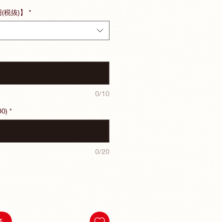
円(税抜)】
*
0/10
0)
*
0/20
る