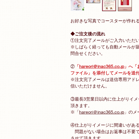
お好きな写真でコースターが作れ
◆ご注文後の流れ
①注文完了メールがご入力いただ
※しばらく経っても自動メールが
問合せください。
②
「
hareori＠inac365.co.jp
」へ「
ファイル」を添付してメールを送
※注文完了メールは送信専用アド
信いただけません。
③最長3営業日以内に仕上がりイ
頂きます。
※「
hareori＠inac365.co.jp
」のメ
④仕上がりイメージに間違いがある
問題がない場合はお返事は不要で
させて頂きます。