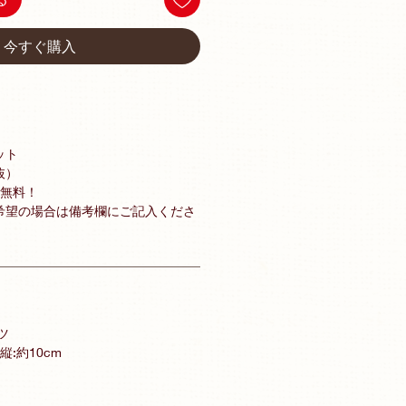
今すぐ購入
ット
抜）
料無料！
希望の場合は備考欄にご記入くださ
ツ
 縦:約10cm