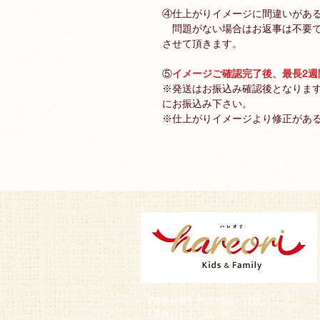
④仕上がりイメージに間違いがある
問題がない場合はお返事は不要で
させて頂きます。
⑤
イメージご確認完了後、最長2
※発送はお振込み確認後となりま
にお振込み下さい。
※仕上がりイメージより修正があ
【営業時間】平日 10時～17時
【定休日】土・日・祝