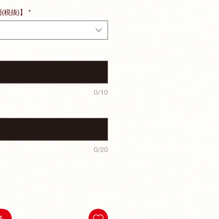
円(税抜)】
*
0/10
0/20
る