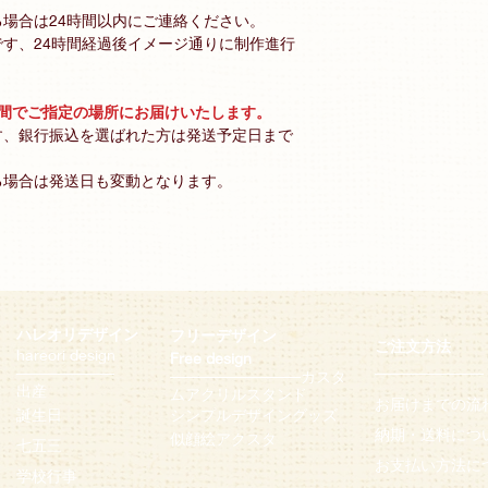
場合は24時間以内にご連絡ください。
す、24時間経過後イメージ通りに制作進行
週間でご指定の場所にお届けいたします。
す、銀行振込を選ばれた方は発送予定日まで
る場合は発送日も変動となります。
ハレオリデザイン
フリーデザイン
ご注文方法
hareori design
Free design
─
─
─
─
─
─
─
─
─
──────────
─
─
─
─
─
─
─
─
─
─
─
─
カスタ
出産
ムアクリルスタンド
お届けまでの流
誕生日
シンプルデザイングッズ
納期・
送料につ
似顔絵アクス
タ
七五三
お支払い方法に
学校行事