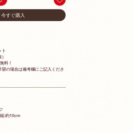
今すぐ購入
ット
抜）
料無料！
希望の場合は備考欄にご記入くださ
ツ
 縦:約10cm