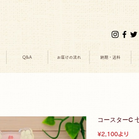
Q&A
お届けの流れ
納期・送料
コースターC 
セ
¥2,100
より