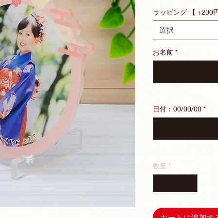
ー
ラッピング 【 +200
ル
価
選択
格
お名前
*
日付：00/00/00
*
数量
*
カートに追加す