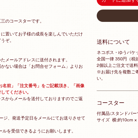
五三のコースターです。
クに置いてお子様の成長を楽しんでいただけ
どうぞ。
送料について
ネコポス・ゆうパケ
全国一律 350円（税
いたメールアドレスに送付されます。
2個以上ご注文で送
届かない場合は「お問合せフォーム」よりお
※お届け先を複数ご
い。
お名前」「注文番号」をご記載頂き、「画像
付してください。
レスからメールを送付しておりますのでご返
コースター
付属品:スタンドパー
メージ、発送予定日をメールにてお送りさせて
サイズ 横:約10cm ×
ールを受信できるようにお願いします。