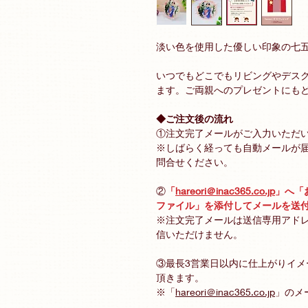
淡い色を使用した優しい印象の七
いつでもどこでもリビングやデス
ます。ご両親へのプレゼントにも
◆ご注文後の流れ
①注文完了メールがご入力いただ
※しばらく経っても自動メールが
問合せください。
②
「
hareori＠inac365.co.jp
」へ「
ファイル」を添付してメールを送
※注文完了メールは送信専用アド
信いただけません。
③最長3営業日以内に仕上がりイ
頂きます。
※「
hareori＠inac365.co.jp
」のメ