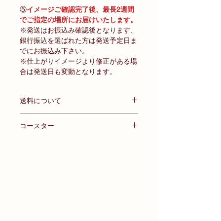
⑤
イメージご確認完了後、最長2週間
でご指定の場所にお届けいたします。
※発送はお振込み確認後となります、
銀行振込を選ばれた方は発送予定日ま
でにお振込み下さい。
※仕上がりイメージより修正がある場
合は発送日も変動となります。
送料について
ネコポス・ゆうパケット
コースター
全国一律 350円（税抜）
2個以上ご注文で送料無料！
付属品:スタンドパーツ
※お届け先を複数ご希望の場合は備考
サイズ 横:約10cm × 縦:約10cm
欄にご記入ください。