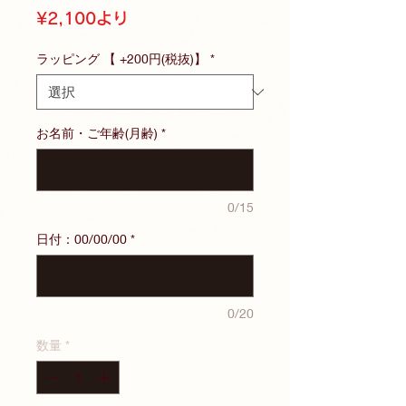
セ
¥2,100
より
ー
ル
ラッピング 【 +200円(税抜)】
*
価
格
お名前・ご年齢(月齢)
*
0/15
日付：00/00/00
*
0/20
数量
*