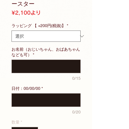
ースター
セ
¥2,100
より
ー
ル
ラッピング 【 +200円(税抜)】
*
価
格
お名前（おじいちゃん、おばあちゃん
なども可）
*
0/15
日付：00/00/00
*
0/20
数量
*