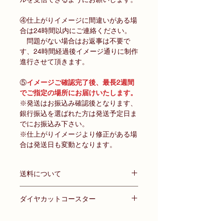
④仕上がりイメージに間違いがある場
合は24時間以内にご連絡ください。
問題がない場合はお返事は不要で
す、24時間経過後イメージ通りに制作
進行させて頂きます。
⑤
イメージご確認完了後、最長2週間
でご指定の場所にお届けいたします。
※発送はお振込み確認後となります、
銀行振込を選ばれた方は発送予定日ま
でにお振込み下さい。
※仕上がりイメージより修正がある場
合は発送日も変動となります。
送料について
ネコポス・ゆうパケット
ダイヤカットコースター
全国一律 350円（税抜）
2個以上ご注文で送料無料！
付属品:スタンドパーツ , ボールチェー