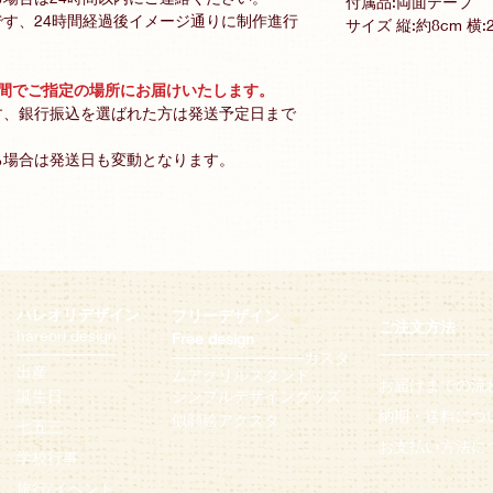
付属品:両面テープ
す、24時間経過後イメージ通りに制作進行
サイズ 縦:約8cm 横:2
週間でご指定の場所にお届けいたします。
す、銀行振込を選ばれた方は発送予定日まで
る場合は発送日も変動となります。
ハレオリデザイン
フリーデザイン
ご注文方法
hareori design
Free design
─
─
─
─
─
─
─
─
─
──────────
─
─
─
─
─
─
─
─
─
─
─
─
カスタ
出産
ムアクリルスタンド
お届けまでの流
誕生日
シンプルデザイングッズ
納期・
送料につ
似顔絵アクス
タ
七五三
お支払い方法に
学校行事
旅行/イベント