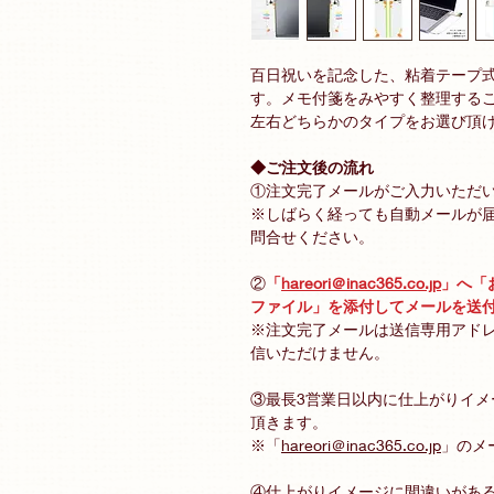
百日祝いを記念した、粘着テープ式
す。メモ付箋をみやすく整理する
左右どちらかのタイプをお選び頂
◆ご注文後の流れ
①注文完了メールがご入力いただ
※しばらく経っても自動メールが
問合せください。
②
「
hareori＠inac365.co.jp
」へ「
ファイル」を添付してメールを送
※注文完了メールは送信専用アド
信いただけません。
③最長3営業日以内に仕上がりイ
頂きます。
※「
hareori＠inac365.co.jp
」のメ
④仕上がりイメージに間違いがある