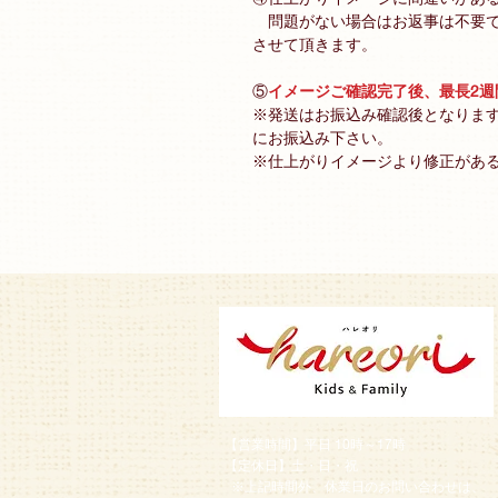
問題がない場合はお返事は不要で
させて頂きます。
⑤
イメージご確認完了後、最長2
※発送はお振込み確認後となりま
にお振込み下さい。
※仕上がりイメージより修正があ
【営業時間】平日 10時～17時
【定休日】土・日・祝
※上記時間外、休業日のお問い合わせは、