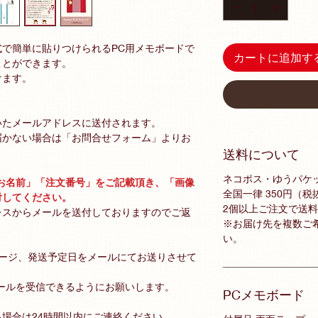
で簡単に貼りつけられるPC用メモボードで
カートに追加す
ことができます。
けます。
いたメールアドレスに送付されます。
届かない場合は「お問合せフォーム」よりお
送料について
ネコポス・ゆうパケ
お名前」「注文番号」をご記載頂き、「画像
全国一律 350円（税
付してください。
2個以上ご注文で送
レスからメールを送付しておりますのでご返
※お届け先を複数ご
い。
メージ、発送予定日をメールにてお送りさせて
ールを受信できるようにお願いします。
PCメモボード
場合は24時間以内にご連絡ください。