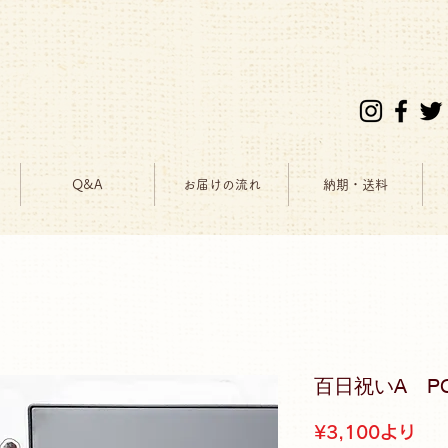
Q&A
お届けの流れ
納期・送料
百日祝いA P
セ
¥3,100
より