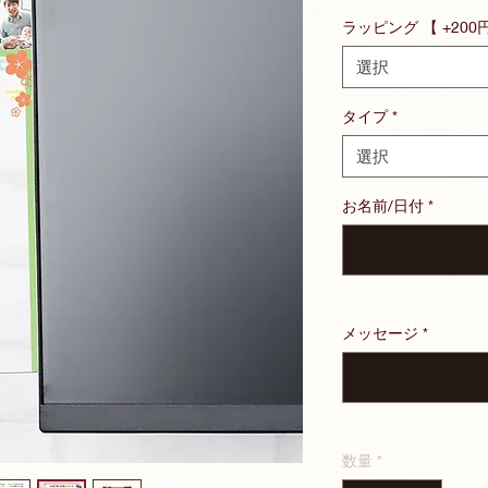
ー
ラッピング 【 +200
ル
価
選択
格
タイプ
*
選択
お名前/日付
*
メッセージ
*
数量
*