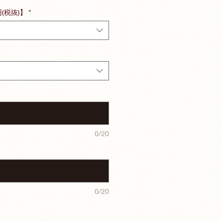
円(税抜)】
*
0/20
0/20