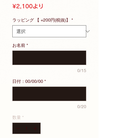
セ
¥2,100
より
ー
ル
ラッピング 【 +200円(税抜)】
*
価
格
お名前
*
0/15
日付：00/00/00
*
0/20
数量
*