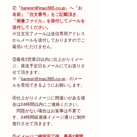
②
「
hareori＠inac365.co.jp
」へ「お
名前」「注文番号」をご記載頂き、
「画像ファイル」を添付してメールを
送付してください。
※注文完了メールは送信専用アドレス
からメールを送付しておりますのでご
返信いただけません。
③最長3営業日以内に仕上がりイメー
ジ、発送予定日をメールにてお送りさ
せて頂きます。
※「
hareori＠inac365.co.jp
」のメー
ルを受信できるようにお願いします。
④仕上がりイメージに間違いがある場
合は24時間以内にご連絡ください。
問題がない場合はお返事は不要で
す、24時間経過後イメージ通りに制作
進行させて頂きます。
⑤
イメージご確認完了後、最長2週間