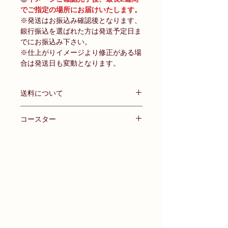
でご指定の場所にお届けいたします。
※発送はお振込み確認後となります、
銀行振込を選ばれた方は発送予定日ま
でにお振込み下さい。
※仕上がりイメージより修正がある場
合は発送日も変動となります。
送料について
ネコポス・ゆうパケット
コースター
全国一律 350円（税抜）
2個以上ご注文で送料無料！
付属品:スタンドパーツ
※お届け先を複数ご希望の場合は備考
サイズ 横:約10cm × 縦:約10cm
欄にご記入ください。