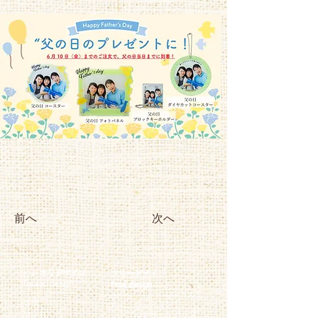
前へ
次へ
ハレオリデザイン
フリーデザイン
hareori design
Free design
─
─
─
─
─
─
─
─
─
─
─
─
─
─
─
─
─
─
─
─
─
カスタ
出産
ムアクリルスタンド
シンプルデザイングッズ
誕生日