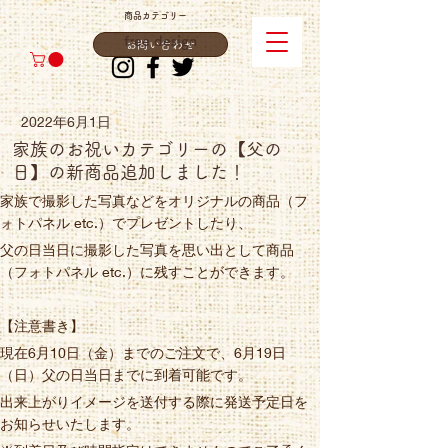
商品カテゴリー
free design
お問い合わせ
2022年6月1日
家族のお祝いカテゴリーの【父の
日】の新商品追加しました！
家族で撮影した写真などをオリジナルの商品（フ
ォトパネル etc.）でプレゼントしたり、
父の日当日に撮影した写真を思い出として商品
（フォトパネル etc.）に残すことができます。
【注意書き】
現在6月10日（金）までのご注文で、6月19日
（日）父の日当日までに到着可能です。
出来上がりイメージを送付する際に発送予定日を
お知らせいたします。