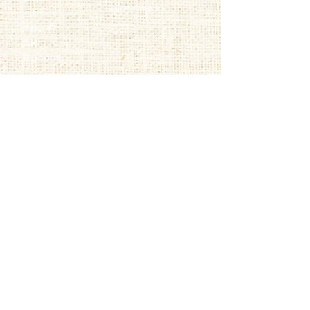
似顔絵アクス
タ
七五三
学校行事
旅行/イベント
家族のお祝い
ご注文方法
会社概要・規約
──────────
─────────────
お届けまでの流れ
特定商取引に基づく表記​
納期・
送料について
個人情報の取り扱いについて
お支払い方法について
【営業時間】平日 10時～17時
【定休日】土・日・祝
※上記時間外、休業日のお問い合わせは、
翌営業日以降での対応とさせて頂きます。
​運営サイト
──────────