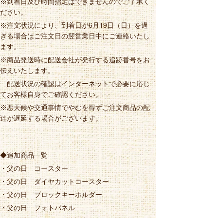
※到着日及び時間指定はできませんのでご了承く
ださい。
※注文状況により、到着日が6月19日（日）を過
ぎる場合はご注文日の翌営業日中にご連絡いたし
ます。
※商品発送時に配送会社が発行する追跡番号をお
伝えいたします。
　配送状況の確認はインターネットで必要に応じ
てお客様自身でご確認ください。
※悪天候や交通事情でやむを得ずご注文商品の配
達が遅延する場合がございます。
◆追加商品一覧
・父の日　コースター
・父の日　ダイヤカットコースター
・父の日　ブロックキーホルダー
・父の日　フォトパネル