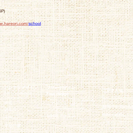
P)
ww.hareori.com/
school
ハレオリデザイン
フリーデザイン
ご注文方法
hareori design
Free design
─
─
─
─
─
─
─
─
─
──────────
─
─
─
─
─
─
─
─
─
─
─
─
カスタ
出産
ムアクリルスタンド
お届けまでの流
誕生日
シンプルデザイングッズ
納期・
送料につ
似顔絵アクス
タ
七五三
お支払い方法に
学校行事