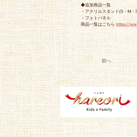
◆追加商品一覧
・アクリルスタンド(S・M・S
・フォトパネル
商品一覧はこちら 
https://w
前へ
【営業時間】平日 10時～17時
【定休日】土・日・祝
※上記時間外、休業日のお問い合わせは、