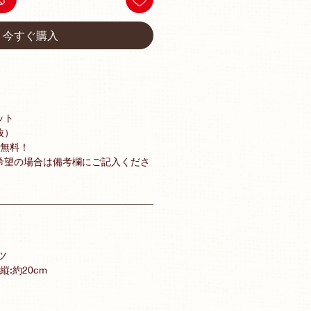
今すぐ購入
ット
抜）
料無料！
希望の場合は備考欄にご記入くださ
ツ
 縦:約20cm