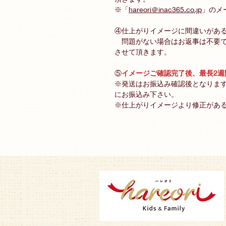
※「
hareori＠inac365.co.jp
」のメ
④仕上がりイメージに間違いがある
問題がない場合はお返事は不要で
させて頂きます。
⑤
イメージご確認完了後、最長2
※発送はお振込み確認後となりま
にお振込み下さい。
※仕上がりイメージより修正があ