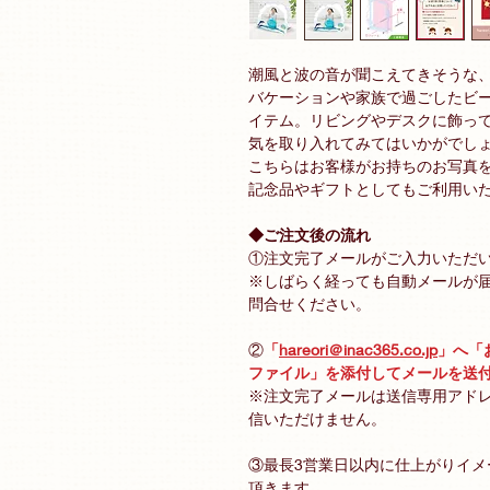
潮風と波の音が聞こえてきそうな
バケーションや家族で過ごしたビ
イテム。リビングやデスクに飾っ
気を取り入れてみてはいかがでし
こちらはお客様がお持ちのお写真
記念品やギフトとしてもご利用い
◆ご注文後の流れ
①注文完了メールがご入力いただ
※しばらく経っても自動メールが
問合せください。
②
「
hareori＠inac365.co.jp
」へ「
ファイル」を添付してメールを送
※注文完了メールは送信専用アド
信いただけません。
③最長3営業日以内に仕上がりイ
頂きます。