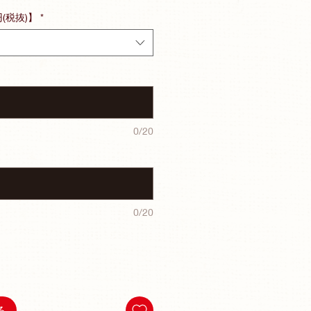
円(税抜)】
*
0/20
0/20
る