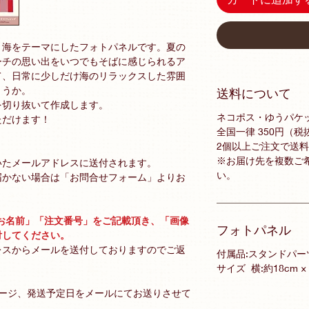
、海をテーマにしたフォトパネルです。夏の
ーチの思い出をいつでもそばに感じられるア
て、日常に少しだけ海のリラックスした雰囲
ょうか。
送料について
を切り抜いて作成します。
ネコポス・ゆうパケ
ただけます！
全国一律 350円（税
2個以上ご注文で送
※お届け先を複数ご
いたメールアドレスに送付されます。
い。
届かない場合は「お問合せフォーム」よりお
お名前」「注文番号」をご記載頂き、「画像
フォトパネル
付してください。
レスからメールを送付しておりますのでご返
付属品:スタンドパー
サイズ 横:約18cm ×
メージ、発送予定日をメールにてお送りさせて