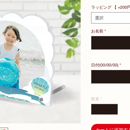
格
ラッピング 【 +200
選択
お名前
*
日付(00/00/00)
*
数量
*
カートに追加す