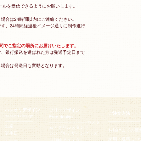
ールを受信できるようにお願いします。
場合は24時間以内にご連絡ください。
す、24時間経過後イメージ通りに制作進行
週間でご指定の場所にお届けいたします。
す、銀行振込を選ばれた方は発送予定日まで
る場合は発送日も変動となります。
ハレオリデザイン
フリーデザイン
ご注文方法
hareori design
Free design
─
─
─
─
─
─
─
─
─
──────────
─
─
─
─
─
─
─
─
─
─
─
─
カスタ
出産
ムアクリルスタンド
お届けまでの流
誕生日
シンプルデザイングッズ
納期・
送料につ
似顔絵アクス
タ